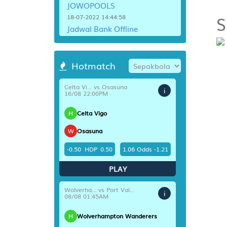
JOWOPOOLS
H
Singapore
S
18-07-2022 14:44:58
Jadwal Bank Offline
W
Indonesia
18-07-2022 14:44:57
0.75
HDP
-0.75
-1.04
Odds
-1.25
Info Togel Diskon Jam Tutup
Hotmatch
18-07-2022 14:44:56
PLAY
Celta Vi... vs Osasuna
i
16/08 22:00PM
H
Celta Vigo
W
Osasuna
-0.50
HDP
0.50
1.06
Odds
-1.21
PLAY
Wolverha... vs Port Val...
i
08/08 01:45AM
H
Wolverhampton Wanderers