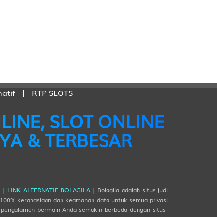
|
natif
RTP SLOTS
LINE, SLOT ONLINE
AYA & TERBESAR
 |
LINK ALTERNATIF BOLAGILA |
Bolagila adalah situs judi
min 100% kerahasiaan dan keamanan data untuk semua privasi
at pengalaman bermain Anda semakin berbeda dengan situs-