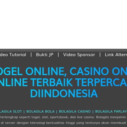
|
|
|
deo Tutorial
Bukti JP
Video Sponsor
Link Alter
OGEL ONLINE, CASINO ON
NLINE TERBAIK TERPERC
DIINDONESIA
LAGILA SLOT |
BOLAGILA BOLA |
BOLAGILA CASINO |
BOLAGILA PARLAY
 terlengkap seperti togel, slot, sportsbook, dan live casino. Bolagila menja
k di server dengan teknologi berkualitas tinggi yang tentunya akan membu