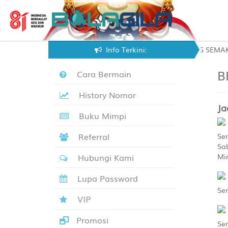
Nottingh... vs Leeds Un...
i
22/08 22:00PM
H
Nottingham Forest
BOLAGILA menghadirkan sistem DEPOSIT YANG SEMAKIN MUDAH
Info Terkini:
W
Leeds United
B
0.25
HDP
-0.25
1.00
Odds
-1.13
Cara Bermain
PLAY
History Nomor
Ja
Udinese vs Como
Buku Mimpi
i
22/08 23:30PM
Referral
Sen
H
Udinese
Sab
Hubungi Kami
Min
W
Como
0.50
HDP
-0.50
1.01
Odds
-1.14
Lupa Password
Sen
PLAY
VIP
Hull Cit... vs Manchest...
Promosi
i
22/08 19:30PM
Sen